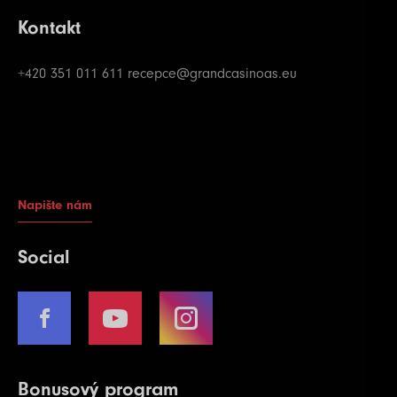
Kontakt
+420 351 011 611
recepce@grandcasinoas.eu
Napište nám
Social
Bonusový program