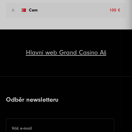
6.
Cem
100 €
Hlavní
web Grand Casino Aš
Odběr newsletteru
Váš e-mail
E-mail