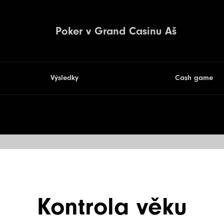
Poker v Grand Casinu Aš
Výsledky
Cash game
Thursday 3K
Kontrola věku