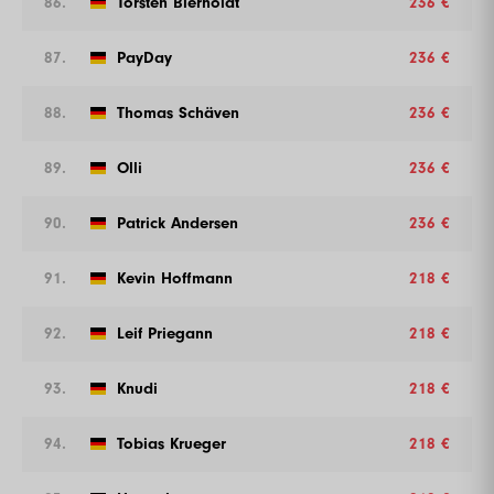
86.
Torsten Bierholdt
236 €
87.
PayDay
236 €
88.
Thomas Schäven
236 €
89.
Olli
236 €
90.
Patrick Andersen
236 €
91.
Kevin Hoffmann
218 €
92.
Leif Priegann
218 €
93.
Knudi
218 €
94.
Tobias Krueger
218 €