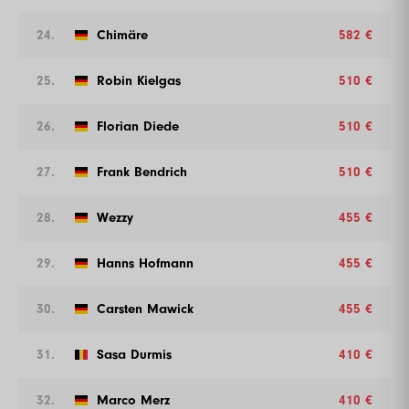
24.
Chimäre
582 €
25.
Robin Kielgas
510 €
26.
Florian Diede
510 €
27.
Frank Bendrich
510 €
28.
Wezzy
455 €
29.
Hanns Hofmann
455 €
30.
Carsten Mawick
455 €
31.
Sasa Durmis
410 €
32.
Marco Merz
410 €