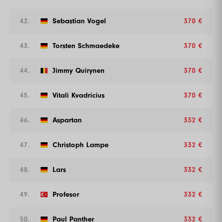
42.
Sebastian Vogel
370 €
43.
Torsten Schmaedeke
370 €
44.
Jimmy Quirynen
370 €
45.
Vitali Kvadricius
370 €
46.
Aspartan
332 €
47.
Christoph Lampe
332 €
48.
Lars
332 €
49.
Profesor
332 €
50.
Paul Panther
332 €