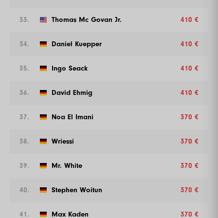
33.
Thomas Mc Govan Jr.
410 €
34.
Daniel Kuepper
410 €
35.
Ingo Seack
410 €
36.
David Ehmig
410 €
37.
Noa El Imani
370 €
38.
Wriessi
370 €
39.
Mr. White
370 €
40.
Stephen Woitun
370 €
41.
Max Kaden
370 €