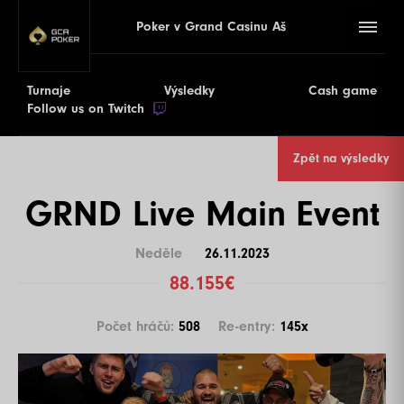
Poker v Grand Casinu Aš
Turnaje
Výsledky
Cash game
Follow us on Twitch
Zpět na výsledky
GRND Live Main Event
Neděle
26.11.2023
88.155€
Počet hráčů:
508
Re-entry:
145x