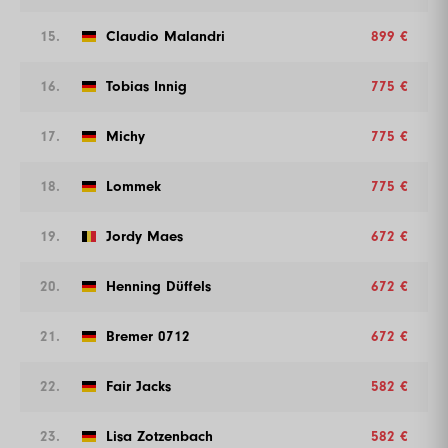
15.
Claudio Malandri
899 €
16.
Tobias Innig
775 €
17.
Michy
775 €
18.
Lommek
775 €
19.
Jordy Maes
672 €
20.
Henning Düffels
672 €
21.
Bremer 0712
672 €
22.
Fair Jacks
582 €
23.
Lisa Zotzenbach
582 €