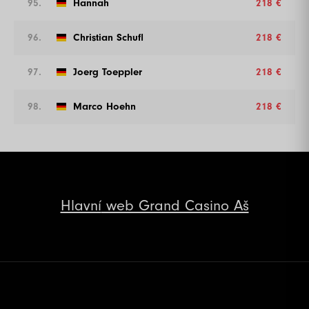
95.
Hannah
218 €
96.
Christian Schufl
218 €
97.
Joerg Toeppler
218 €
98.
Marco Hoehn
218 €
Hlavní
web Grand Casino Aš