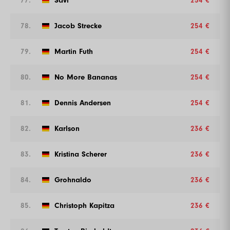
77.
Savi
254 €
78.
Jacob Strecke
254 €
79.
Martin Futh
254 €
80.
No More Bananas
254 €
81.
Dennis Andersen
254 €
82.
Karlson
236 €
83.
Kristina Scherer
236 €
84.
Grohnaldo
236 €
85.
Christoph Kapitza
236 €