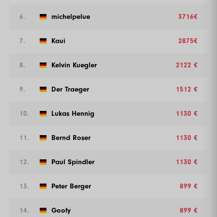
6.
michelpelue
3716€
7.
Kaui
2875€
8.
Kelvin Kuegler
2122 €
9.
Der Traeger
1512 €
10.
Lukas Hennig
1130 €
11.
Bernd Roser
1130 €
12.
Paul Spindler
1130 €
13.
Peter Berger
899 €
14.
Goofy
899 €