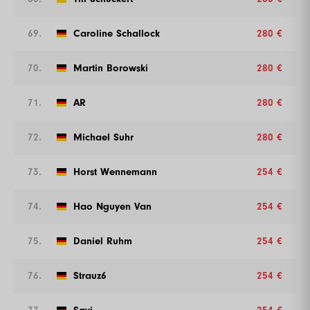
69.
Caroline Schallock
280 €
70.
Martin Borowski
280 €
71.
AR
280 €
72.
Michael Suhr
280 €
73.
Horst Wennemann
254 €
74.
Hao Nguyen Van
254 €
75.
Daniel Ruhm
254 €
76.
Strauz6
254 €