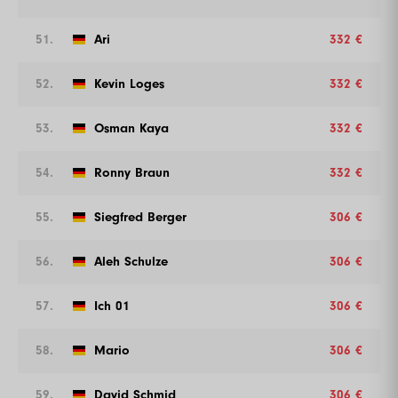
51.
Ari
332 €
52.
Kevin Loges
332 €
53.
Osman Kaya
332 €
54.
Ronny Braun
332 €
55.
Siegfred Berger
306 €
56.
Aleh Schulze
306 €
57.
Ich 01
306 €
58.
Mario
306 €
59.
David Schmid
306 €