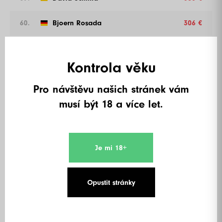
60.
Bjoern Rosada
306 €
61.
McMac
306 €
Kontrola věku
62.
P Power
306 €
Pro návštěvu našich stránek vám
63.
Pirmin Vogel
306 €
musí být 18 a více let.
64.
Domme
280 €
65.
Ibrahim El Osman
280 €
Je mi 18+
66.
Bjoern Bahr
280 €
Opustit stránky
67.
Joerg Wilms
280 €
68.
Till Schuckert
280 €