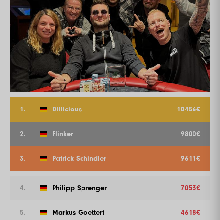
1.
Dillicious
10456€
2.
Flinker
9800€
3.
Patrick Schindler
9611€
4.
Philipp Sprenger
7053€
5.
Markus Goettert
4618€