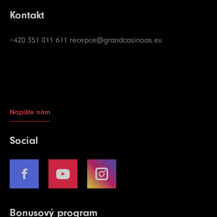
Kontakt
+420 351 011 611
recepce@grandcasinoas.eu
Napište nám
Social
Bonusový program