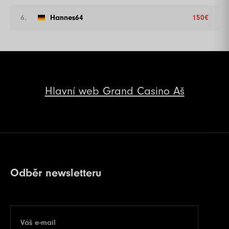
6.
Hannes64
150€
Hlavní
web Grand Casino Aš
Odběr newsletteru
Váš e-mail
E-mail