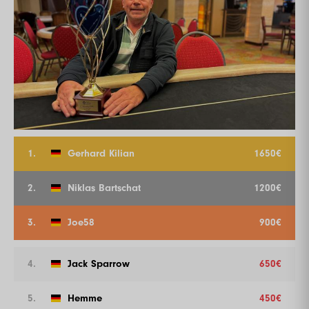
1.
Gerhard Kilian
1650€
2.
Niklas Bartschat
1200€
3.
Joe58
900€
4.
Jack Sparrow
650€
5.
Hemme
450€