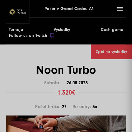
Poker v Grand Casinu Aš
Turnaje
Výsledky
Cash game
Follow us on Twitch
Zpět na výsledky
Noon Turbo
Sobota
26.08.2023
1.320€
Počet hráčů:
27
Re-entry:
3x