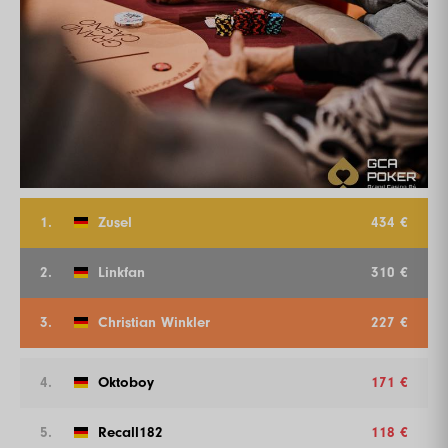
1.
Zusel
434 €
2.
Linkfan
310 €
3.
Christian Winkler
227 €
4.
Oktoboy
171 €
5.
Recall182
118 €