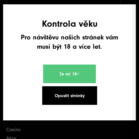
Kontrola věku
Telefon
Telefon
Pro návštěvu našich stránek vám
Souhlasím se zpracováním
osobních údajů
za
musí být 18 a více let.
účelem zasílání newsletteru.
Poslat
Je mi 18+
Opustit stránky
Grand Casino Aš
Casino
Akce