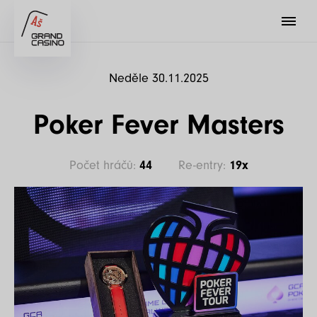
Neděle 30.11.2025
Poker Fever Masters
Počet hráčů:
44
Re-entry:
19x