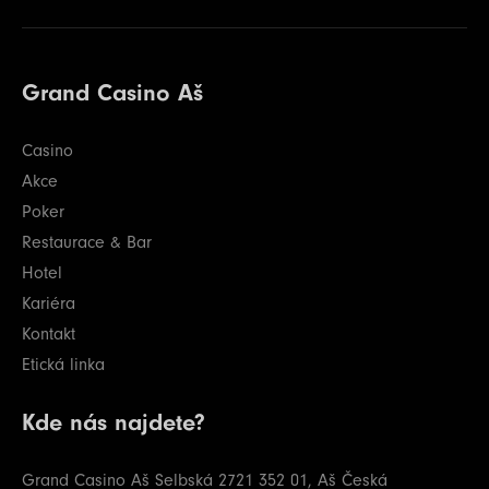
Grand Casino Aš
Casino
Akce
Poker
Restaurace & Bar
Hotel
Kariéra
Kontakt
Etická linka
Kde nás najdete?
Grand Casino Aš
Selbská 2721
352 01, Aš
Česká