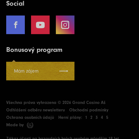
Social
Bonusový program
Mám zájem
Všechna práva vyhrazena © 2026 Grand Casino Aš
Odhlášení odběru newsletteru
Obchodní podmínky
Ochrana osobních údajů
Herní plány:
1
2
3
4
5
Made by
Zákaz účasti na hazardních hrách osobám mladším 18 let.