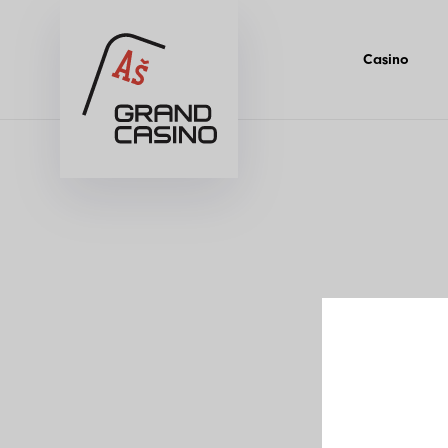
Casino
P