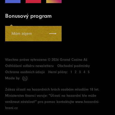
Bonusový program
Mám zájem
Všechna práva vyhrazena © 2026 Grand Casino Aš
Odhlášení odběru newsletteru
Obchodní podmínky
Ochrana osobních údajů
Herní plány:
1
2
3
4
5
Made by
Zákaz účasti na hazardních hrách osobám mladším 18 let.
Ministerstvo financí varuje: "Účastí na hazardní hře může
vzniknout závislost!" pro pomoc kontaktujte
www.hazardni-
hrani.cz