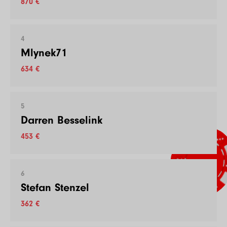
870 €
4
Mlynek71
634 €
5
Darren Besselink
453 €
6
Stefan Stenzel
362 €