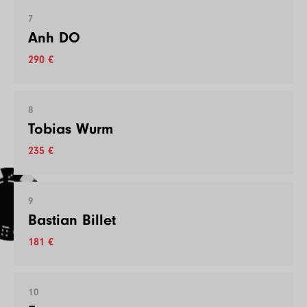
7
Anh DO
290 €
8
Tobias Wurm
235 €
9
Bastian Billet
181 €
10