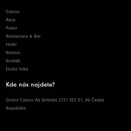
Casino
Akce
Poker
Restaurace & Bar
Hotel
Kariéra
Kontakt
Etická linka
Kde nás najdete?
Grand Casino Aš
Selbská 2721
352 01, Aš
Česká
Republika