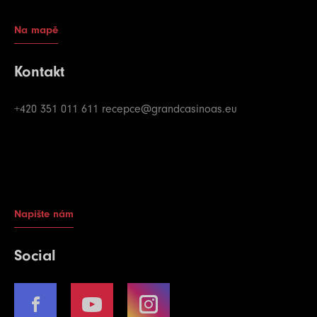
Na mapě
Kontakt
+420 351 011 611
recepce@grandcasinoas.eu
Napište nám
Social