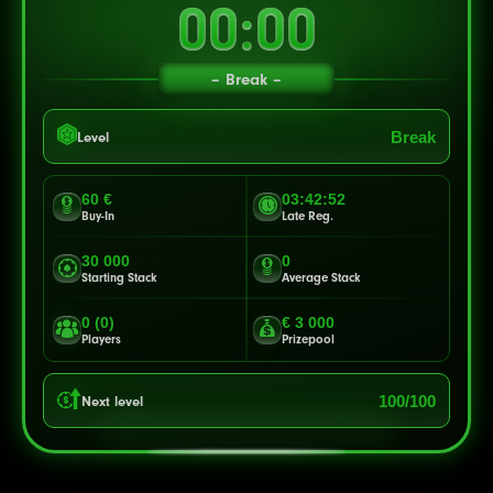
00:00
Break
Break
Level
60 €
03:42:49
Buy-In
Late Reg.
30 000
0
Starting Stack
Average Stack
0 (0)
€ 3 000
Players
Prizepool
100/100
Next level