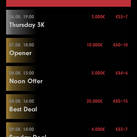
06.08. 19:00
3.000€
€53+7
Thursday 3K
07.08. 18:00
10.000€
€60+10
06.08. 19:00
Opener
Buy-in
€53+7
Stack
30.000
08.08. 13:00
3.000€
€44+6
07.08. 18:00
Noon Offer
Blindy
20 min.
Re-entry
2×
Buy-in
€60+10
Stack
20.000
08.08. 16:00
20.000€
€85+15
08.08. 13:00
Best Deal
Blindy
20 min.
3.000€
Re-entry
2×
Buy-in
€44+6
Stack
50.000
09.08. 14:00
4.000€
€53+7
08.08. 16:00
Blindy
15 min.