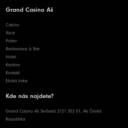
28
400000
800000
800000
20
Grand Casino Aš
29
500000
1000000
1000000
20
Casino
Akce
Poker
Restaurace & Bar
Hotel
Kariéra
Kontakt
Etická linka
Kde nás najdete?
Grand Casino Aš
Selbská 2721
352 01, Aš
Česká
Republika