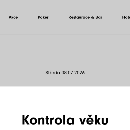
Akce
Poker
Restaurace & Bar
Hot
Středa 08.07.2026
Kickstarter
Kontrola věku
Počet hráčů:
44
Re-entry:
23x