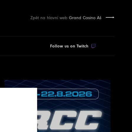
Zpět na hlavní web
Grand Casino Aš
Follow us on Twitch