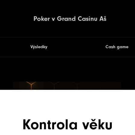
Poker v Grand Casinu Aš
Výsledky
Cash game
Kontrola věku