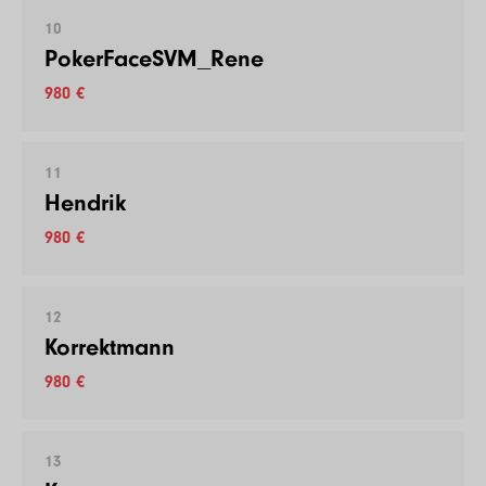
10
PokerFaceSVM_Rene
980 €
11
Hendrik
980 €
12
Korrektmann
980 €
13