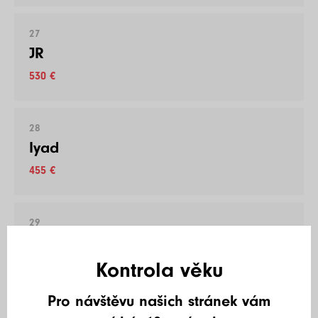
27
JR
530 €
28
Iyad
455 €
29
Jeroen Dolle
Kontrola věku
455 €
Pro návštěvu našich stránek vám
30