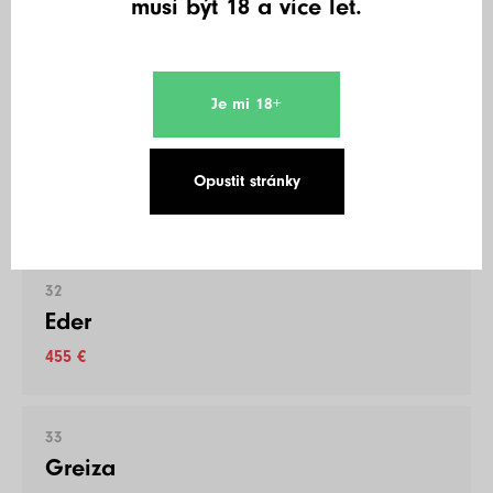
musí být 18 a více let.
QueenJulez
455 €
Je mi 18+
31
Joel Even
Opustit stránky
455 €
32
Eder
455 €
33
Greiza