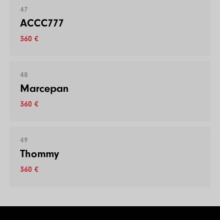
47
ACCC777
360 €
48
Marcepan
360 €
49
Thommy
360 €