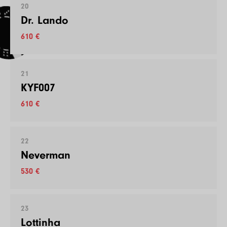
20
Dr. Lando
610 €
21
KYF007
610 €
22
Neverman
530 €
23
Lottinha