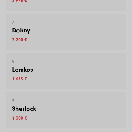
2 975 €
7
Dohny
2 200 €
8
Lemkos
1 675 €
9
Sherlock
1 300 €