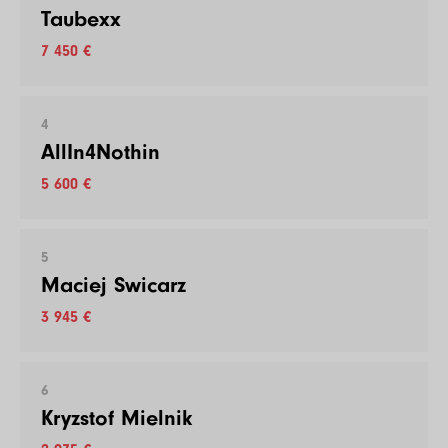
Taubexx
7 450 €
4
AllIn4Nothin
5 600 €
5
Maciej Swicarz
3 945 €
6
Kryzstof Mielnik