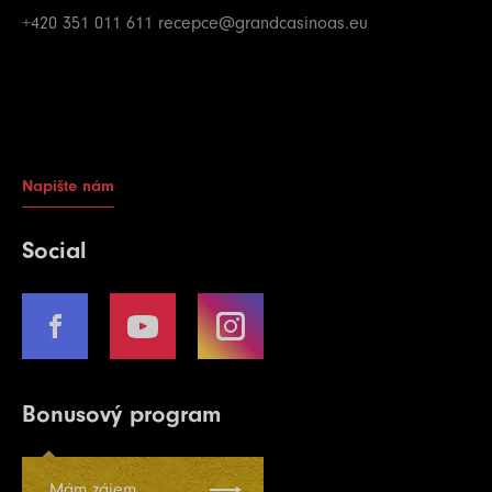
+420 351 011 611
recepce@grandcasinoas.eu
Napište nám
Social
Bonusový program
Mám zájem