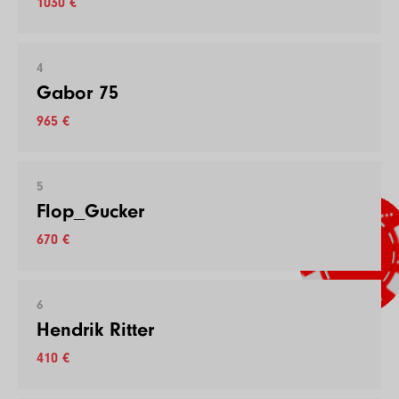
1030 €
4
Gabor 75
965 €
5
Flop_Gucker
670 €
6
Hendrik Ritter
410 €