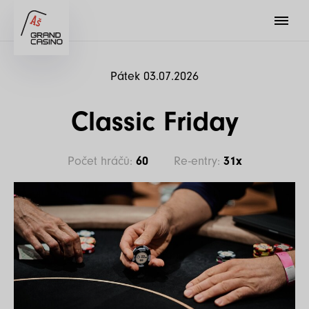
Pátek 03.07.2026
Classic Friday
Počet hráčů:
60
Re-entry:
31x