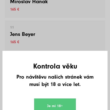
Miroslav Hanak
165 €
11
Jens Beyer
165 €
12
Kontrola věku
Jonas
165 €
Pro návštěvu našich stránek vám
musí být 18 a více let.
13
Dominic Herrmann
Je mi 18+
135 €