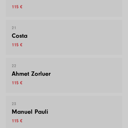
115 €
21
Costa
115 €
22
Ahmet Zorluer
115 €
23
Manuel Pauli
115 €