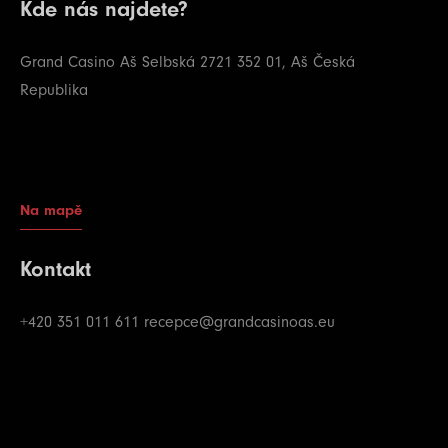
Kde nás najdete?
Grand Casino Aš
Selbská 2721
352 01, Aš
Česká
Republika
Na mapě
Kontakt
+420 351 011 611
recepce@grandcasinoas.eu