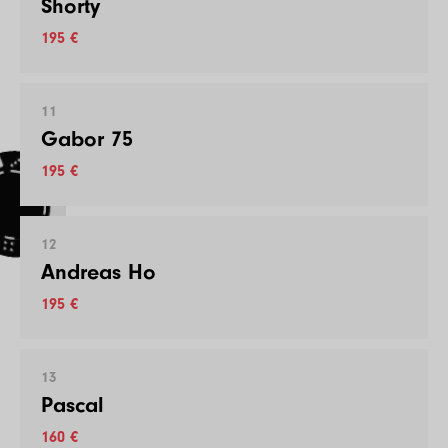
Shorty
195 €
11
Gabor 75
195 €
12
Andreas Ho
195 €
13
Pascal
160 €