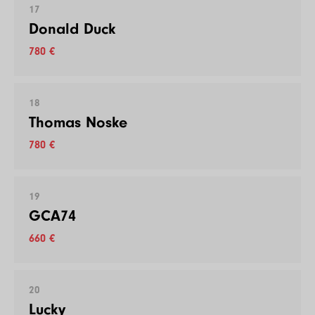
17
Donald Duck
780 €
18
Thomas Noske
780 €
19
GCA74
660 €
20
Lucky