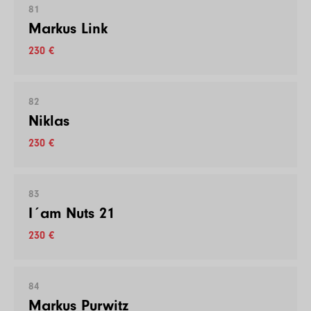
81
Markus Link
230 €
82
Niklas
230 €
83
I´am Nuts 21
230 €
84
Markus Purwitz