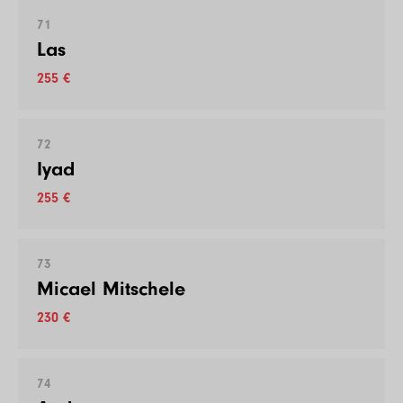
71
Las
255 €
72
Iyad
255 €
73
Micael Mitschele
230 €
74