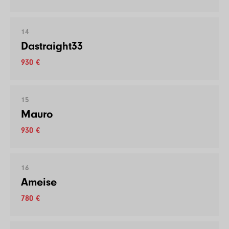
14
Dastraight33
930 €
15
Mauro
930 €
16
Ameise
780 €