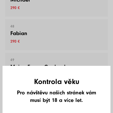
290 €
48
Fabian
290 €
49
Meine Fresse Goulasch
290 €
Kontrola věku
Pro návštěvu našich stránek vám
50
musí být 18 a více let.
Oppossum
290 €