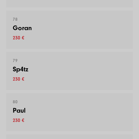
78
Goran
230 €
79
Sp4tz
230 €
80
Paul
230 €