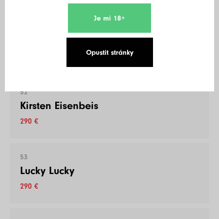
Je mi 18+
51
Joe Cocker JR.
Opustit stránky
290 €
52
Kirsten Eisenbeis
290 €
53
Lucky Lucky
290 €