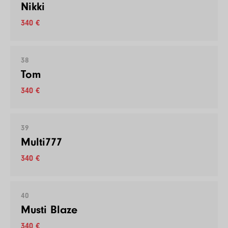
Nikki
340 €
38
Tom
340 €
39
Multi777
340 €
40
Musti Blaze
340 €