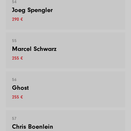
54
Joeg Spengler
290 €
55
Marcel Schwarz
255 €
56
Ghost
255 €
57
Chris Boenlein