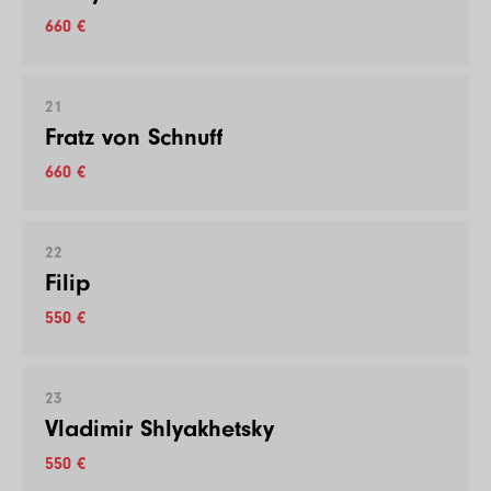
660 €
21
Fratz von Schnuff
660 €
22
Filip
550 €
23
Vladimir Shlyakhetsky
550 €