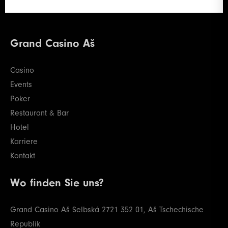
Grand Casino Aš
Casino
Events
Poker
Restaurant & Bar
Hotel
Karriere
Kontakt
Wo finden Sie uns?
Grand Casino Aš
Selbská 2721
352 01, Aš
Tschechische
Republik