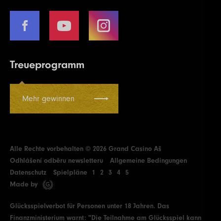
Treueprogramm
Mehr gewinnen
Alle Rechte vorbehalten © 2026 Grand Casino Aš
Odhlášení odběru newsletteru
Allgemeine Bedingungen
Datenschutz
Spielpläne
1
2
3
4
5
Made by
Glücksspielverbot für Personen unter 18 Jahren. Das
Finanzministerium warnt: "Die Teilnahme am Glücksspiel kann