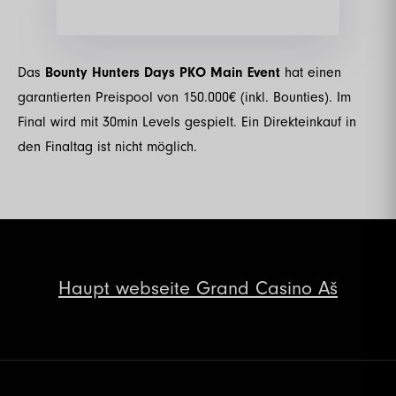
Das
Bounty Hunters Days PKO Main Event
hat einen
garantierten Preispool von 150.000€ (inkl. Bounties). Im
Final wird mit 30min Levels gespielt. Ein Direkteinkauf in
den Finaltag ist nicht möglich.
Haupt
webseite Grand Casino Aš