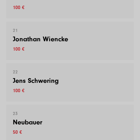
100 €
21
Jonathan Wiencke
100 €
22
Jens Schwering
100 €
23
Neubauer
50 €