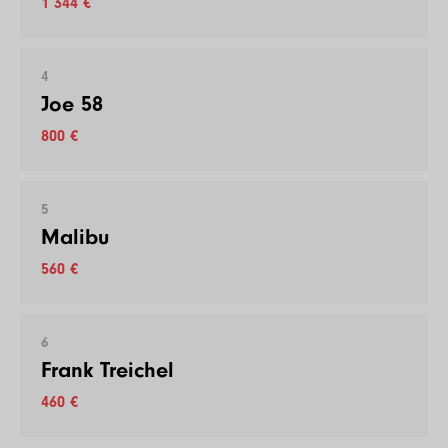
1 344 €
4
Joe 58
800 €
5
Malibu
560 €
6
Frank Treichel
460 €