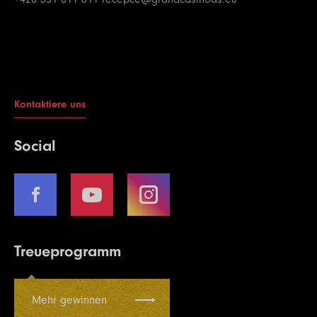
Kontaktiere uns
Social
Treueprogramm
Mehr gewinnen