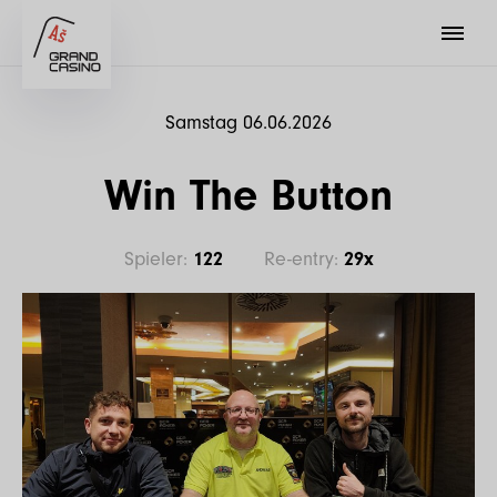
Samstag 06.06.2026
Win The Button
Spieler:
122
Re-entry:
29x