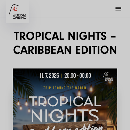
TROPICAL NIGHTS –
CARIBBEAN EDITION