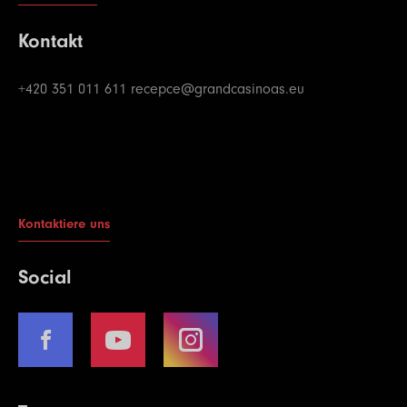
Kontakt
+420 351 011 611
recepce@grandcasinoas.eu
Kontaktiere uns
Social