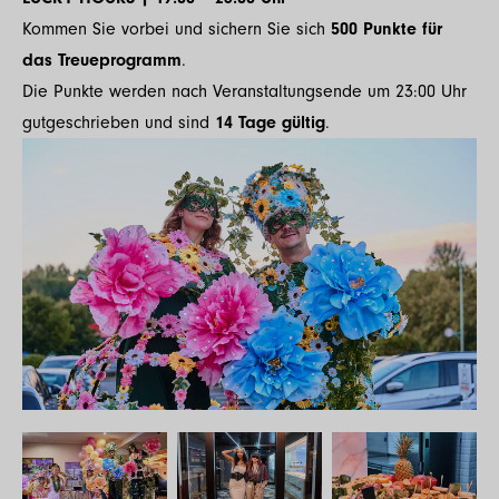
Kommen Sie vorbei und sichern Sie sich
500 Punkte für
das Treueprogramm
.
Die Punkte werden nach Veranstaltungsende um 23:00 Uhr
gutgeschrieben und sind
14 Tage gültig
.