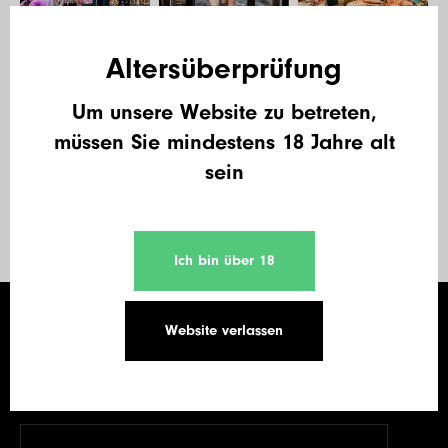
Altersüberprüfung
Um unsere Website zu betreten,
müssen Sie mindestens 18 Jahre alt
sein
Ich bin über 18
Website verlassen
Newsletter-Anmeldung