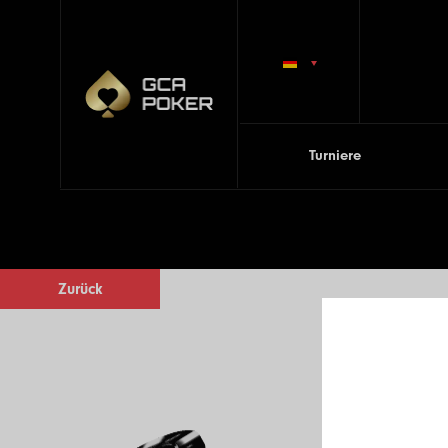
Turniere
Zurück