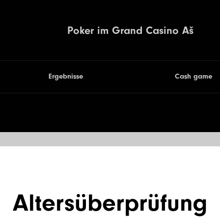
Poker im Grand Casino Aš
Ergebnisse
Cash game
Sunday Deal
Altersüberprüfung