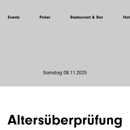
Events
Poker
Restaurant & Bar
Hot
Samstag 08.11.2025
Starnuts Specia
Altersüberprüfung
Spieler:
181