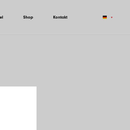
el
Shop
Kontakt
l