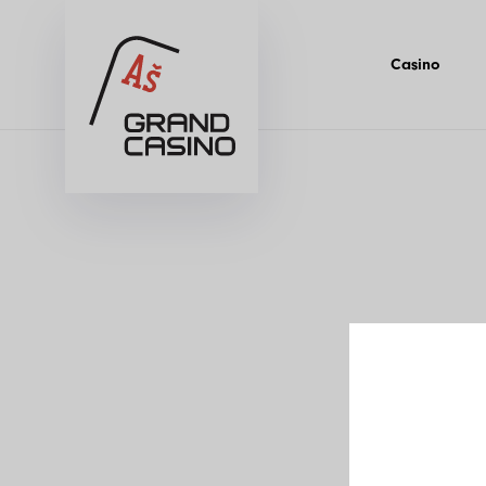
Casino