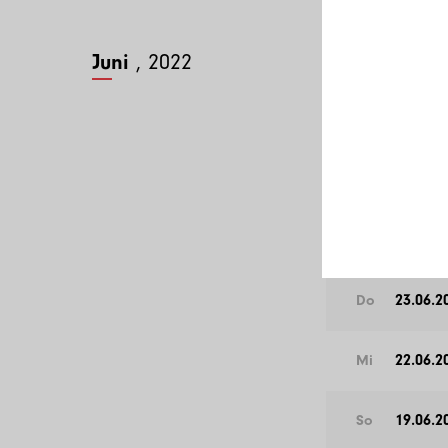
Juni
,
2022
30.06.2
Do
29.06.2
Mi
25.06.2
Sa
24.06.2
Fr
23.06.2
Do
22.06.2
Mi
19.06.2
So