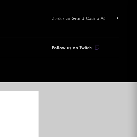
Zurück zu
Grand Casino Aš
Follow us on Twitch