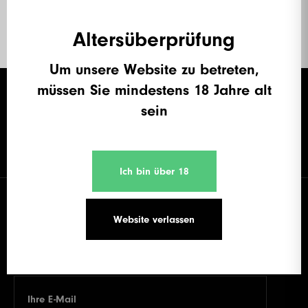
PB Masters - Final Day
Altersüberprüfung
Um unsere Website zu betreten,
müssen Sie mindestens 18 Jahre alt
sein
Haupt
webseite Grand Casino Aš
Ich bin über 18
Website verlassen
Newsletter-Anmeldung
Ihre E-Mail
E-mail