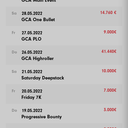
GCA Main Event
14.760 €
28.05.2022
Sa
GCA One Bullet
9.000€
27.05.2022
Fr
GCA PLO
41.440€
26.05.2022
Do
GCA Highroller
10.000€
21.05.2022
Sa
Saturday Deepstack
7.000€
20.05.2022
Fr
Friday 7K
3.000€
19.05.2022
Do
Progressive Bounty