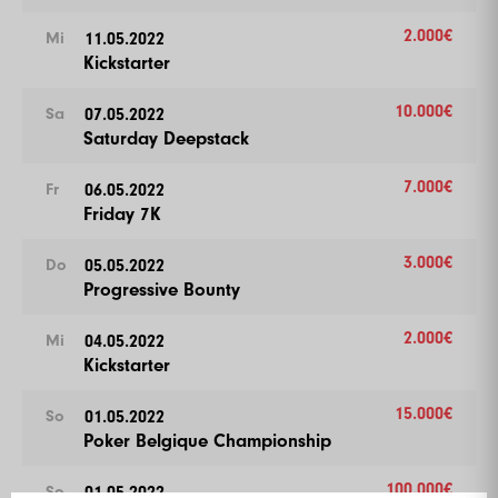
2.000€
11.05.2022
Mi
Kickstarter
10.000€
07.05.2022
Sa
Saturday Deepstack
7.000€
06.05.2022
Fr
Friday 7K
3.000€
05.05.2022
Do
Progressive Bounty
2.000€
04.05.2022
Mi
Kickstarter
15.000€
01.05.2022
So
Poker Belgique Championship
100.000€
01.05.2022
So