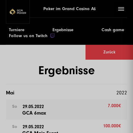
Poker im Grand Casino Aš
Turniere
Ergebnisse
Cash game
Follow us on Twitch
Zurück
Ergebnisse
Mai
2022
7.000€
29.05.2022
So
GCA 6max
100.000€
29.05.2022
So