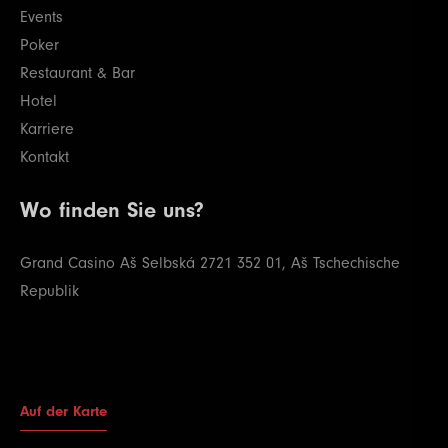
Events
Poker
Restaurant & Bar
Hotel
Karriere
Kontakt
Wo finden Sie uns?
Grand Casino Aš
Selbská 2721
352 01, Aš
Tschechische
Republik
Auf der Karte