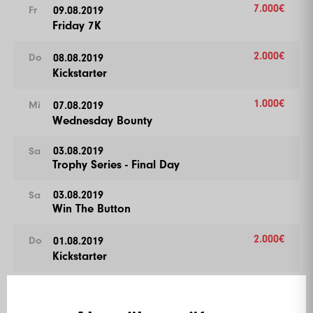
7.000€
09.08.2019
Fr
Friday 7K
2.000€
08.08.2019
Do
Kickstarter
1.000€
07.08.2019
Mi
Wednesday Bounty
03.08.2019
Sa
Trophy Series - Final Day
03.08.2019
Sa
Win The Button
2.000€
01.08.2019
Do
Kickstarter