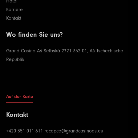
Hotel
Karriere
Kontakt
Wo finden Sie uns?
Grand Casino Aš
Selbská 2721
352 01, Aš
Tschechische
Republik
Auf der Karte
Kontakt
+420 351 011 611
recepce@grandcasinoas.eu