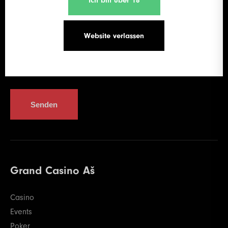
Ich bin über 18
Telefon
Telefon
Website verlassen
Ich stimme der Verarbeitung
personenbezogener
Daten zum Versand des
Newsletters zu.
Senden
Grand Casino Aš
Casino
Events
Poker