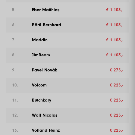
5.
Eber Matthias
€ 1.103,-
6.
Bärtl Bernhard
€ 1.103,-
7.
Maddin
€ 1.103,-
8.
JimBeam
€ 1.103,-
9.
Pavel Novák
€ 275,-
10.
Volcom
€ 225,-
11.
Butchkory
€ 225,-
12.
Wolf Nicolas
€ 225,-
13.
Volland Heinz
€ 225,-