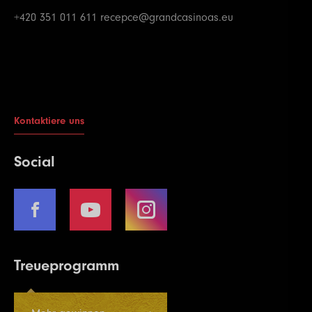
+420 351 011 611
recepce@grandcasinoas.eu
Kontaktiere uns
Social
Treueprogramm