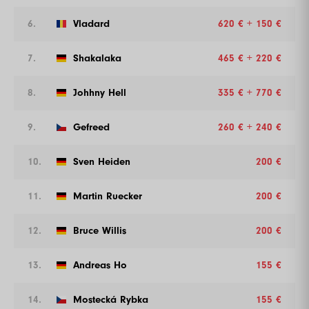
6.
Vladard
620 € + 150 €
7.
Shakalaka
465 € + 220 €
8.
Johhny Hell
335 € + 770 €
9.
Gefreed
260 € + 240 €
10.
Sven Heiden
200 €
11.
Martin Ruecker
200 €
12.
Bruce Willis
200 €
13.
Andreas Ho
155 €
14.
Mostecká Rybka
155 €