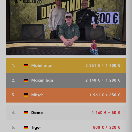
1.
Mainhattan
2 251 € + 1 900 €
2.
Maximilian
2 148 € + 1 280 €
3.
Mitsch
1 961 € + 650 €
4.
Dome
1 160 € + 50 €
5.
Tiger
800 € + 220 €