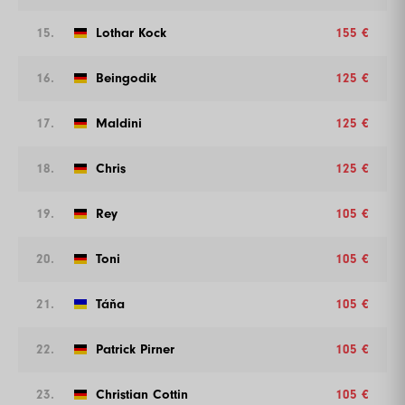
15.
Lothar Kock
155 €
16.
Beingodik
125 €
17.
Maldini
125 €
18.
Chris
125 €
19.
Rey
105 €
20.
Toni
105 €
21.
Táňa
105 €
22.
Patrick Pirner
105 €
23.
Christian Cottin
105 €