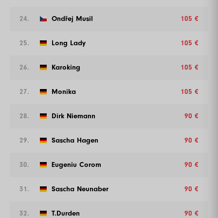
24.
Ondřej Musil
105 €
25.
Long Lady
105 €
26.
Karoking
105 €
27.
Monika
105 €
28.
Dirk Niemann
90 €
29.
Sascha Hagen
90 €
30.
Eugeniu Corom
90 €
31.
Sascha Neunaber
90 €
32.
T.Durden
90 €