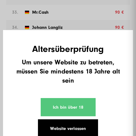
33.
Mr.Cash
90 €
34.
Johann Langliz
90 €
35.
Bubble
90 €
Altersüberprüfung
36.
Richisqueen
90 €
Um unsere Website zu betreten,
müssen Sie mindestens 18 Jahre alt
37.
Dimitri Wilhelm
80 €
sein
38.
Leon Schmeink
80 €
39.
Unavenej
80 €
Ich bin über 18
40.
Endbestrafer
80 €
Website verlassen
41.
Lucinda
80 €