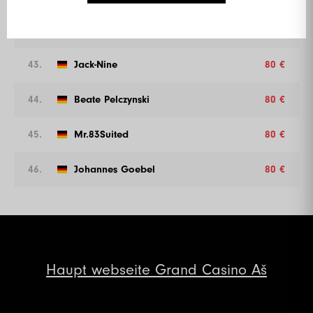
42.
Cenci
80 €
43.
Jack-Nine
80 €
44.
Beate Pelczynski
80 €
45.
Mr.83Suited
80 €
46.
Johannes Goebel
80 €
Haupt
webseite Grand Casino Aš