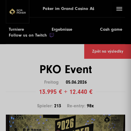
Poker im Grand Casino Aš
Turniere
Ergebnisse
Cash game
Follow us on Twitch
Zpět na výsledky
PKO Event
Freitag
05.06.2026
13.995 € + 12.440 €
Spieler:
213
Re-entry:
98x