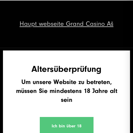
Haupt
webseite Grand Casino Aš
Altersüberprüfung
Newsletter-Anmeldung
Um unsere Website zu betreten,
müssen Sie mindestens 18 Jahre alt
sein
Ihre E-Mail
E-mail
Telefon
Telefon
Ich bin über 18