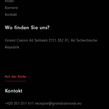
Hotel
Karriere
Kontakt
Wo finden Sie uns?
Grand Casino Aš
Selbská 2721
352 01, Aš
Tschechische
Republik
Auf der Karte
Kontakt
+420 351 011 611
recepce@grandcasinoas.eu