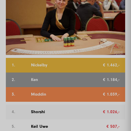
1.
Nickelby
€ 1.462,-
2.
Ken
€ 1.184,-
3.
Maddin
€ 1.039,-
4.
Shorshi
€ 1.026,-
5.
Keil Uwe
€ 507,-