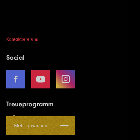
Kontaktiere uns
Social
Treueprogramm
Mehr gewinnen