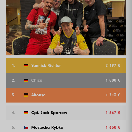
1.
Yannick Richter
2 197 €
2.
Chico
1 800 €
3.
Alfonso
1 713 €
4.
Cpt. Jack Sparrow
1 667 €
5.
Mostecka Rybka
1 650 €