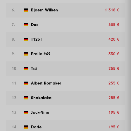
6.
Bjoern Wilken
1 318 €
7.
Duc
535 €
8.
T123T
420 €
9.
Pralle #69
330 €
10.
Tsti
255 €
11.
Albert Romaker
255 €
12.
Shakalaka
255 €
13.
Jack-Nine
195 €
14.
Dorie
195 €