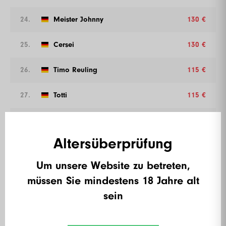
24.
Meister Johnny
130 €
25.
Cersei
130 €
26.
Timo Reuling
115 €
27.
Totti
115 €
28.
Nomercy
115 €
Altersüberprüfung
29.
Buddy
115 €
Um unsere Website zu betreten,
30.
Matthias Eber
115 €
müssen Sie mindestens 18 Jahre alt
sein
31.
Ralf Driesner
115 €
32.
The Blade
115 €