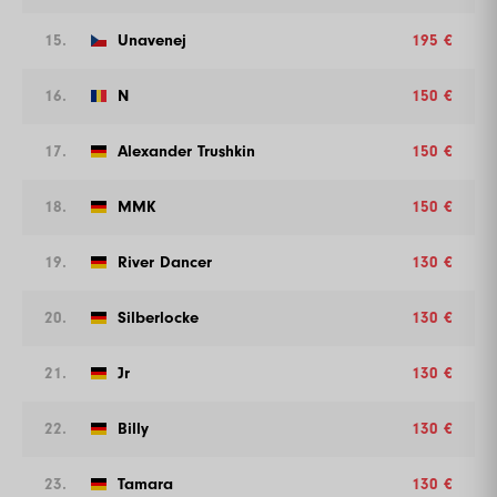
15.
Unavenej
195 €
16.
N
150 €
17.
Alexander Trushkin
150 €
18.
MMK
150 €
19.
River Dancer
130 €
20.
Silberlocke
130 €
21.
Jr
130 €
22.
Billy
130 €
23.
Tamara
130 €