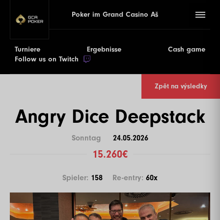
Poker im Grand Casino Aš
Turniere
Ergebnisse
Cash game
Follow us on Twitch
Zpět na výsledky
Angry Dice Deepstack
Sonntag
24.05.2026
15.260€
Spieler:
158
Re-entry:
60x