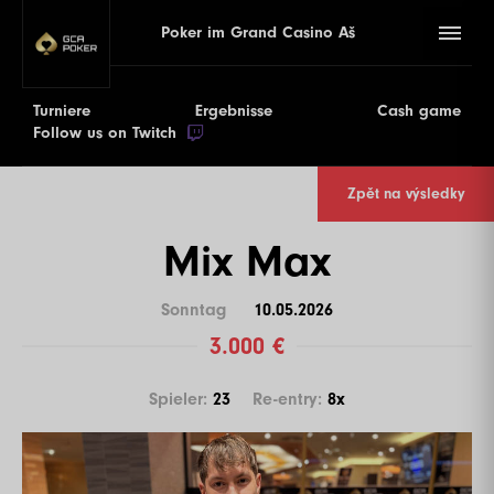
Poker im Grand Casino Aš
Turniere
Ergebnisse
Cash game
Follow us on Twitch
Zpět na výsledky
Mix Max
Sonntag
10.05.2026
3.000 €
Spieler:
23
Re-entry:
8x