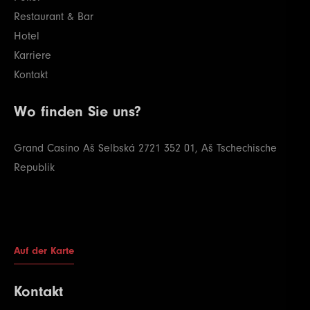
Restaurant & Bar
Hotel
Karriere
Kontakt
Wo finden Sie uns?
Grand Casino Aš
Selbská 2721
352 01, Aš
Tschechische
Republik
Auf der Karte
Kontakt