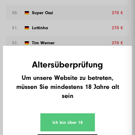
50.
Super Ossi
270 €
51.
Lottinha
270 €
52.
Tim Werner
270 €
53.
JR
270 €
Altersüberprüfung
54.
Flop_glucker
270 €
Um unsere Website zu betreten,
müssen Sie mindestens 18 Jahre alt
55.
Maxmilian Wagner
245 €
sein
56.
Lacky junior
245 €
57.
Streampapst
245 €
Ich bin über 18
58.
Steven
245 €