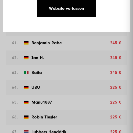
Website verlassen
59.
Maxmilian Schardt
245 €
60.
Dan Long Bahn
245 €
61.
Benjamin Rabe
245 €
62.
Jan H.
245 €
63.
Baita
245 €
64.
UBU
225 €
65.
Manu1887
225 €
66.
Robin Tiesler
225 €
67.
Lubbers Henddrik
225 €