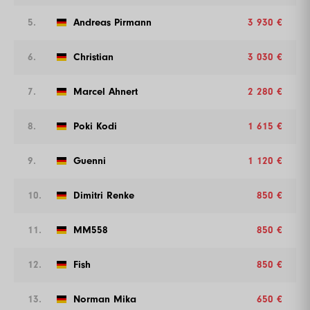
5.
Andreas Pirmann
3 930 €
6.
Christian
3 030 €
7.
Marcel Ahnert
2 280 €
8.
Poki Kodi
1 615 €
9.
Guenni
1 120 €
10.
Dimitri Renke
850 €
11.
MM558
850 €
12.
Fish
850 €
13.
Norman Mika
650 €