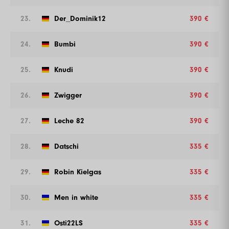
23.
Der_Dominik12
390 €
24.
Bumbi
390 €
25.
Knudi
390 €
26.
Zwigger
390 €
27.
Leche 82
390 €
28.
Datschi
335 €
29.
Robin Kielgas
335 €
30.
Men in white
335 €
31.
Osti22LS
335 €