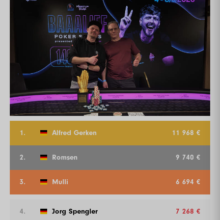
1.
Alfred Gerken
11 968 €
2.
Romsen
9 740 €
3.
Mulli
6 694 €
4.
Jorg Spengler
7 268 €