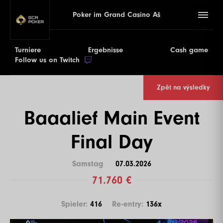
Poker im Grand Casino Aš
Turniere
Ergebnisse
Cash game
Follow us on Twitch
Zpět na výsledky
Baaalief Main Event
Final Day
Samstag
07.03.2026
71.760 €
Spieler:
416
Re-entry:
136x