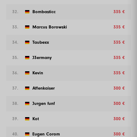
32.
Bombasticc
335 €
33.
Marcus Borowski
335 €
34.
Taubexx
335 €
35.
J3ermany
335 €
36.
Kevin
335 €
37.
Affenkaiser
300 €
38.
Jurgen funf
300 €
39.
Kot
300 €
40.
Eugen Corom
300 €