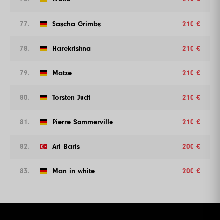
77.
Sascha Grimbs
210 €
78.
Harekrishna
210 €
79.
Matze
210 €
80.
Torsten Judt
210 €
81.
Pierre Sommerville
210 €
82.
Ari Baris
200 €
83.
Man in white
200 €