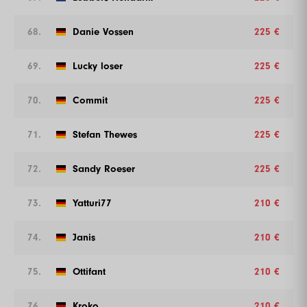
68.
Danie Vossen
225 €
69.
Lucky loser
225 €
70.
Commit
225 €
71.
Stefan Thewes
225 €
72.
Sandy Roeser
225 €
73.
Yatturi77
210 €
74.
Janis
210 €
75.
Ottifant
210 €
76.
Kroko
210 €