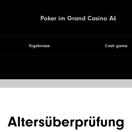
Poker im Grand Casino Aš
Ergebnisse
Cash game
Crazy Pineapple
Altersüberprüfung