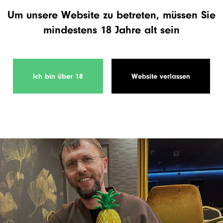
Um unsere Website zu betreten, müssen Sie
mindestens 18 Jahre alt sein
26
10.990 €
Ich bin über 18
Website verlassen
e-entry:
33x