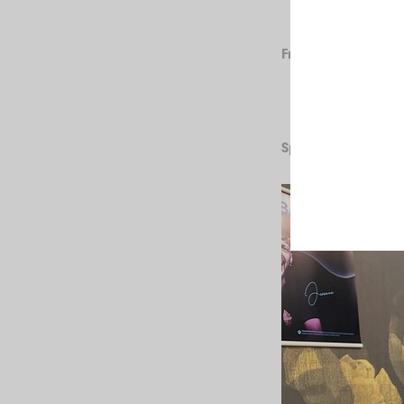
Freitag
06.03.20
Spieler:
124
R