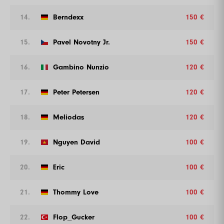
14.
Berndexx
150 €
15.
Pavel Novotny Jr.
150 €
16.
Gambino Nunzio
120 €
17.
Peter Petersen
120 €
18.
Meliodas
120 €
19.
Nguyen David
100 €
20.
Eric
100 €
21.
Thommy Love
100 €
22.
Flop_Gucker
100 €