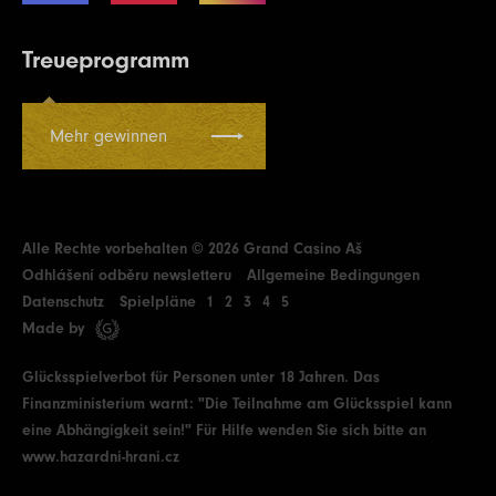
Treueprogramm
Mehr gewinnen
Alle Rechte vorbehalten © 2026 Grand Casino Aš
Odhlášení odběru newsletteru
Allgemeine Bedingungen
Datenschutz
Spielpläne
1
2
3
4
5
Made by
Glücksspielverbot für Personen unter 18 Jahren. Das
Finanzministerium warnt: "Die Teilnahme am Glücksspiel kann
eine Abhängigkeit sein!" Für Hilfe wenden Sie sich bitte an
www.hazardni-hrani.cz