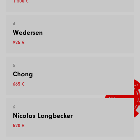
1 300 €
4
Wedersen
925 €
5
Chong
665 €
6
Nicolas Langbecker
520 €