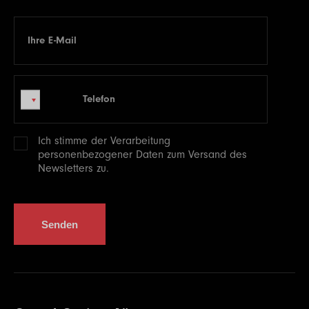
Ihre E-Mail
E-mail
Telefon
Telefon
Ich stimme der Verarbeitung
personenbezogener
Daten zum Versand des
Newsletters zu.
Senden