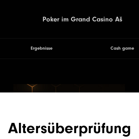
Poker im Grand Casino Aš
Ergebnisse
Cash game
Altersüberprüfung