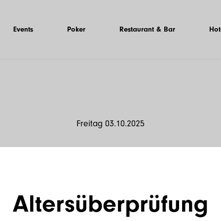
Events
Poker
Restaurant & Bar
Hot
Freitag 03.10.2025
NLH/PLO Mixe
Altersüberprüfung
Spieler:
72
Re-entry:
23x