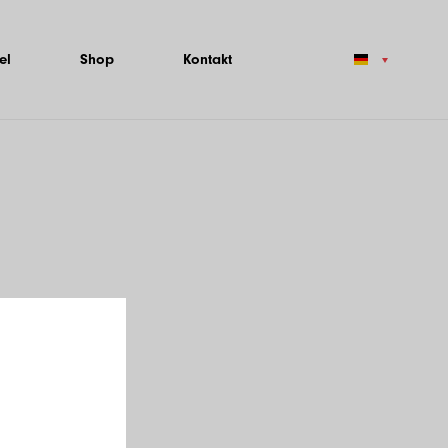
el
Shop
Kontakt
d