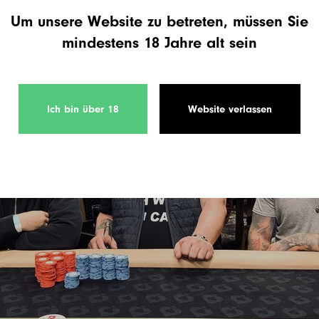
Um unsere Website zu betreten, müssen Sie
mindestens 18 Jahre alt sein
Ich bin über 18
Website verlassen