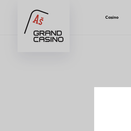
Casino