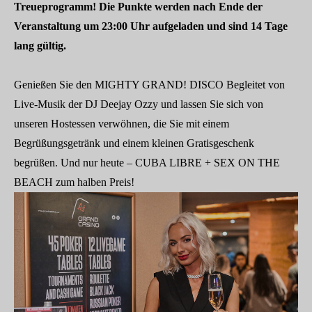
Treueprogramm! Die Punkte werden nach Ende der
Veranstaltung um 23:00 Uhr aufgeladen und sind 14 Tage
lang gültig.
Genießen Sie den MIGHTY GRAND! DISCO Begleitet von
Live-Musik der DJ Deejay Ozzy und lassen Sie sich von
unseren Hostessen verwöhnen, die Sie mit einem
Begrüßungsgetränk und einem kleinen Gratisgeschenk
begrüßen. Und nur heute – CUBA LIBRE + SEX ON THE
BEACH zum halben Preis!