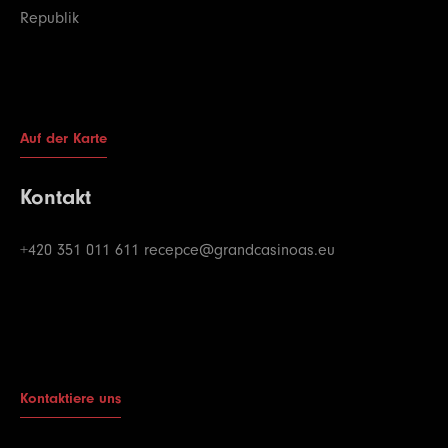
Republik
Auf der Karte
Kontakt
+420 351 011 611
recepce@grandcasinoas.eu
Kontaktiere uns