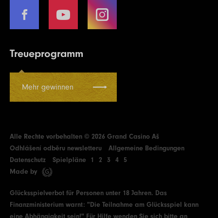
Treueprogramm
Mehr gewinnen
Alle Rechte vorbehalten © 2026 Grand Casino Aš
Odhlášení odběru newsletteru
Allgemeine Bedingungen
Datenschutz
Spielpläne
1
2
3
4
5
Made by
Glücksspielverbot für Personen unter 18 Jahren. Das
Finanzministerium warnt: "Die Teilnahme am Glücksspiel kann
eine Abhängigkeit sein!" Für Hilfe wenden Sie sich bitte an