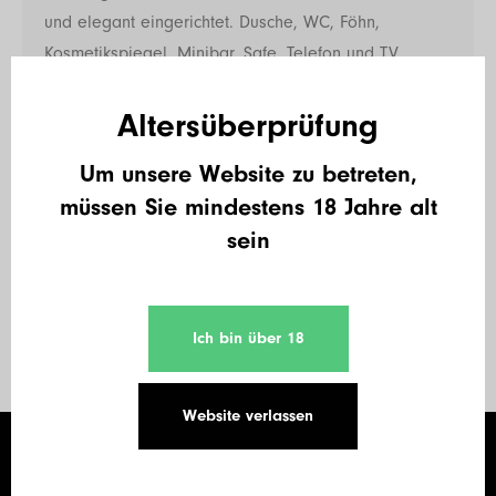
und elegant eingerichtet. Dusche, WC, Föhn,
Kosmetikspiegel, Minibar, Safe, Telefon und TV.
Altersüberprüfung
Einzelzimmer
Um unsere Website zu betreten,
die Verfügbarkeit prüfen
müssen Sie mindestens 18 Jahre alt
Mindestanzahl von Übernachtungen: 1
sein
Französisches Bett, Dusche, WC, Föhn,
Kosmetikspiegel, Minibar, Safe, Telefon, TV, Loggia
Ich bin über 18
Website verlassen