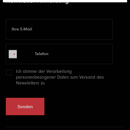
Newsletter-Anmeldung
Ihre E-Mail
E-mail
Telefon
Telefon
Ich stimme der Verarbeitung
personenbezogener
Daten zum Versand des
Newsletters zu.
Senden