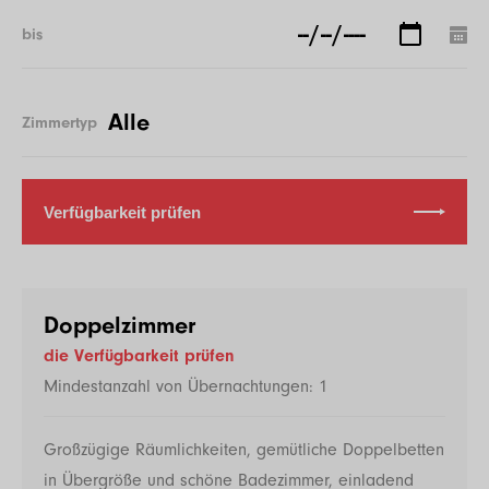
bis
Zimmertyp
Verfügbarkeit prüfen
Doppelzimmer
die Verfügbarkeit prüfen
Mindestanzahl von Übernachtungen: 1
Großzügige Räumlichkeiten, gemütliche Doppelbetten
in Übergröße und schöne Badezimmer, einladend