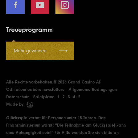
Treueprogramm
Mehr gewinnen
Alle Rechte vorbehalten © 2026 Grand Casino Aš
Odhlášení odběru newsletteru
Allgemeine Bedingungen
Datenschutz
Spielpläne
1
2
3
4
5
Made by
Glücksspielverbot für Personen unter 18 Jahren. Das
Finanzministerium warnt: "Die Teilnahme am Glücksspiel kann
eine Abhängigkeit sein!" Für Hilfe wenden Sie sich bitte an