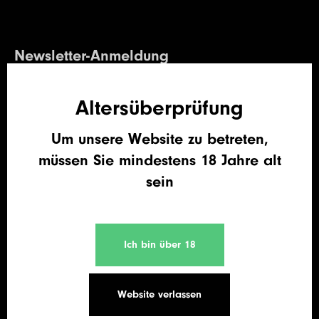
Newsletter-Anmeldung
Altersüberprüfung
Ihre E-Mail
E-mail
Um unsere Website zu betreten,
müssen Sie mindestens 18 Jahre alt
sein
Telefon
Telefon
Ich stimme der Verarbeitung
personenbezogener
Daten zum Versand des
Ich bin über 18
Newsletters zu.
Website verlassen
Senden