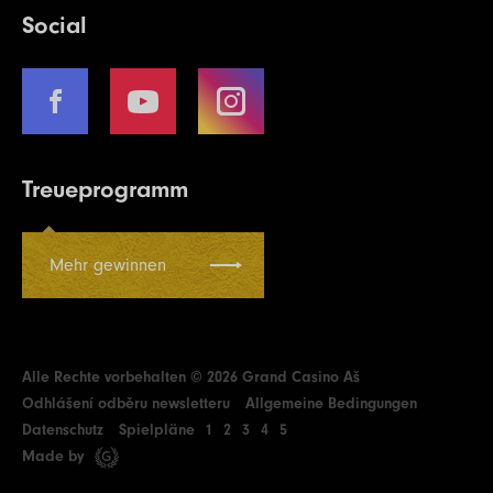
Social
Treueprogramm
Mehr gewinnen
Alle Rechte vorbehalten © 2026 Grand Casino Aš
Odhlášení odběru newsletteru
Allgemeine Bedingungen
Datenschutz
Spielpläne
1
2
3
4
5
Made by