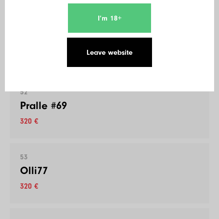
I’m 18+
51
Gaerp
Leave website
320 €
52
Pralle #69
320 €
53
Olli77
320 €