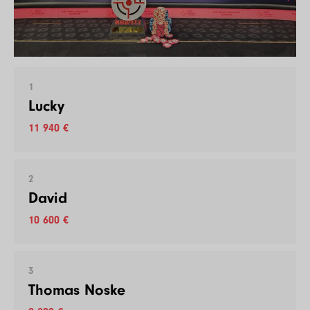
1
Lucky
11 940 €
2
David
10 600 €
3
Thomas Noske