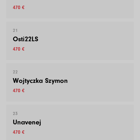
470 €
21
Osti22LS
470 €
22
Wojtyczka Szymon
470 €
23
Unavenej
470 €