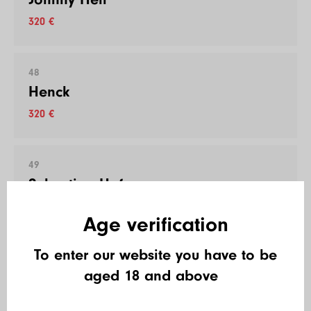
320 €
48
Henck
320 €
49
Sebastian Hofer
320 €
Age verification
To enter our website you have to be
50
aged 18 and above
Hakunamatata
320 €