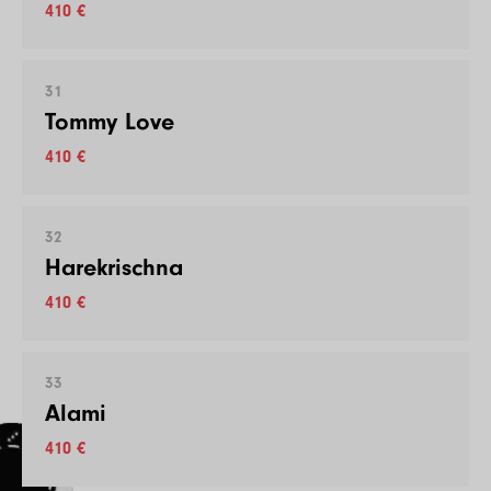
410 €
31
Tommy Love
410 €
32
Harekrischna
410 €
33
Alami
410 €