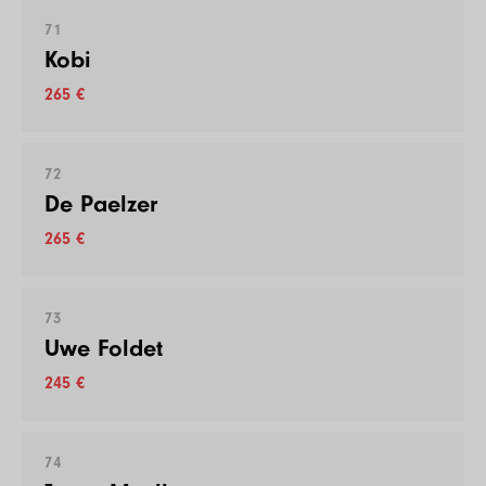
71
Kobi
265 €
72
De Paelzer
265 €
73
Uwe Foldet
245 €
74