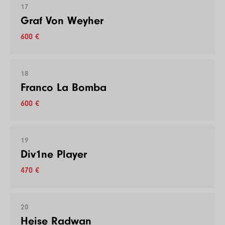
17
Graf Von Weyher
600 €
18
Franco La Bomba
600 €
19
Div1ne Player
470 €
20
Heise Radwan