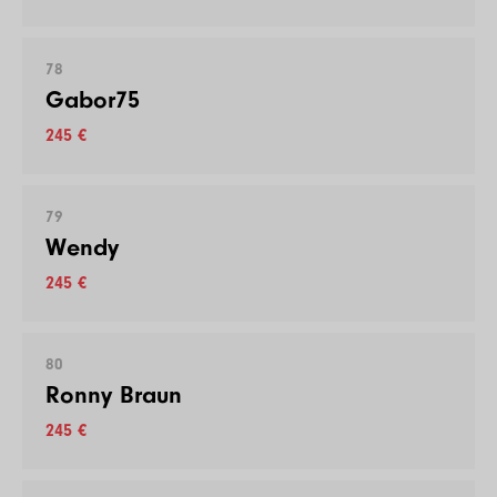
78
Gabor75
245 €
79
Wendy
245 €
80
Ronny Braun
245 €