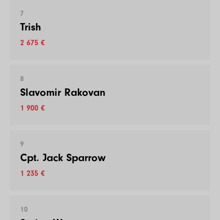
7
Trish
2 675 €
8
Slavomir Rakovan
1 900 €
9
Cpt. Jack Sparrow
1 235 €
10