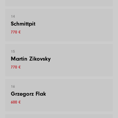
14
Schmittpit
770 €
15
Martin Zikovsky
770 €
16
Grzegorz Flak
600 €