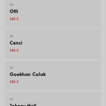
44
Offi
360 €
45
Cenci
360 €
46
Goekhan Colak
320 €
47
Johnny Hell