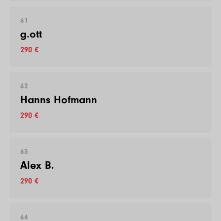
61
g.ott
290 €
62
Hanns Hofmann
290 €
63
Alex B.
290 €
64