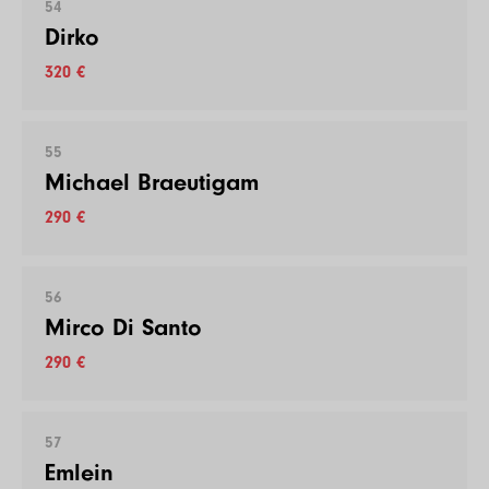
54
Dirko
320 €
55
Michael Braeutigam
290 €
56
Mirco Di Santo
290 €
57
Emlein