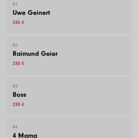
81
Uwe Geinert
245 €
82
Raimund Geier
230 €
83
Boss
230 €
84
4 Mama