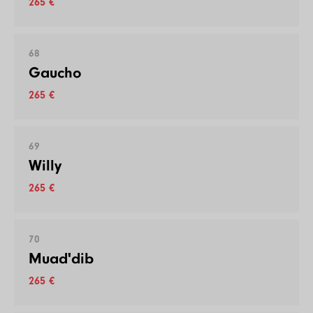
265 €
68
Gaucho
265 €
69
Willy
265 €
70
Muad'dib
265 €