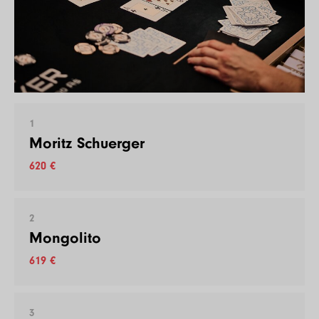
1
Moritz Schuerger
620 €
2
Mongolito
619 €
3