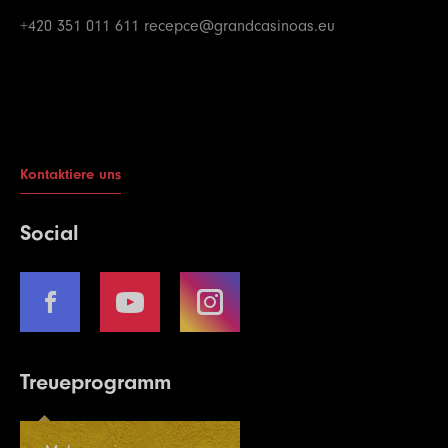
+420 351 011 611
recepce@grandcasinoas.eu
Kontaktiere uns
Social
Treueprogramm